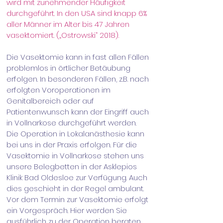
wird mit zunehmender Häufigkeit
durchgeführt. In den USA sind knapp 6%
aller Männer im Alter bis 47 Jahren
vasektomiert. („Ostrowski“ 2018).
Die Vasektomie kann in fast allen Fällen
problemlos in örtlicher Betäubung
erfolgen. In besonderen Fällen, z.B. nach
erfolgten Voroperationen im
Genitalbereich oder auf
Patientenwunsch kann der Eingriff auch
in Vollnarkose durchgeführt werden.
Die Operation in Lokalanästhesie kann
bei uns in der Praxis erfolgen. Für die
Vasektomie in Vollnarkose stehen uns
unsere Belegbetten in der Asklepios
Klinik Bad Oldesloe zur Verfügung. Auch
dies geschieht in der Regel ambulant.
Vor dem Termin zur Vasektomie erfolgt
ein Vorgespräch. Hier werden Sie
ausführlich zu der Operation beraten.