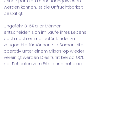
keine Spermien mehr nachgewiesen
werden können, ist die Unfruchtbarkeit
bestätigt.
Ungefähr 3-6% aller Männer
entscheiden sich im Laufe ihres Lebens
doch noch einmal dafür, Kinder zu
zeugen. Hierfür können die Samenleiter
operativ unter einem Mikroskop wieder
vereinigt werden. Dies führt bei ca. 90%
der Patienten zum Erfolg und hat eine
hohe Schwangerschaftsrate zur Folge.
Insgesamt sind in unserer Praxis bislang
weit über 1500 Vasektomien
durchgeführt worden. Zudem führen Dr.
Kägler und Dr. Brüske jeden Montag im
Krankenhaus Bad Oldesloe größere
Operationen durch und besitzen auch
ausserhalb der Vasektomie viel
operative Erfahrung.