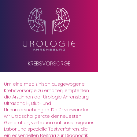
KREBSVORSORGE
Um eine medizinisch ausgewogene
Krebsvorsorge zu erhalten, empfehlen
die Ärzt:innen der Urologie Ahrensburg
Ultraschall-, Blut- und
Urinuntersuchungen. Dafür verwenden
wir Ultraschallgeräte der neuesten
Generation, vertrauen auf unser eigenes
Labor und spezielle Testverfahren, die
ein essentiellen Beitrag zur Diagnostik