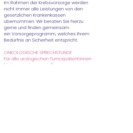
Im Rahmen der Krebsvorsorge werden
nicht immer alle Leistungen von den
gesetzlichen
Krankenkassen
übernommen. Wir beraten Sie hierzu
gerne und finden gemeinsam
ein
Vorsorgeprogramm, welches Ihrem
Bedürfnis an Sicherheit entspricht.
ONKOLOGISCHE SPRECHSTUNDE
Für alle urologischen Tumorpatient:innen
bieten wir eine spezielle
Onkologiesprechstunde an, in der wir
Diagnostik und Therapie von
Krebserkrankungen planen und
durchführen.
Durch die Erfahrung der Ärzte, gepaart
mit unserer hochmodernen Ausstattung,
können auch kleine Tumorbefunde
rechtzeitig erkannt werden, was in vielen
Fällen eine Heilung der Krebserkrankung
ermöglicht.